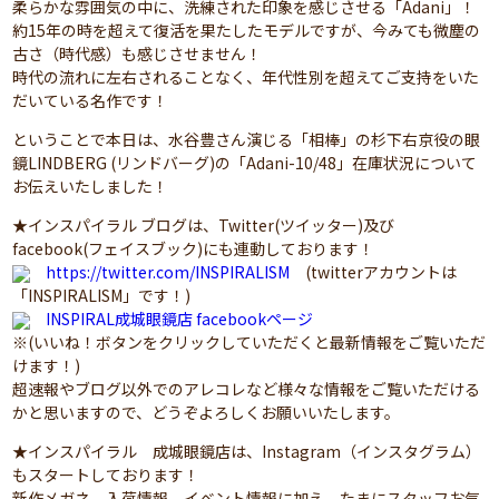
柔らかな雰囲気の中に、洗練された印象を感じさせる「Adani」！
約15年の時を超えて復活を果たしたモデルですが、今みても微塵の
古さ（時代感）も感じさせません！
時代の流れに左右されることなく、年代性別を超えてご支持をいた
だいている名作です！
ということで本日は、水谷豊さん演じる「相棒」の杉下右京役の眼
鏡LINDBERG (リンドバーグ)の「Adani-10/48」在庫状況について
お伝えいたしました！
★インスパイラル ブログは、Twitter(ツイッター)及び
facebook(フェイスブック)にも連動しております！
https://twitter.com/INSPIRALISM
(twitterアカウントは
「INSPIRALISM」です！)
INSPIRAL成城眼鏡店 facebookページ
※(いいね！ボタンをクリックしていただくと最新情報をご覧いただ
けます！)
超速報やブログ以外でのアレコレなど様々な情報をご覧いただける
かと思いますので、どうぞよろしくお願いいたします。
★インスパイラル 成城眼鏡店は、Instagram（インスタグラム）
もスタートしております！
新作メガネ、入荷情報、イベント情報に加え、たまにスタッフお気