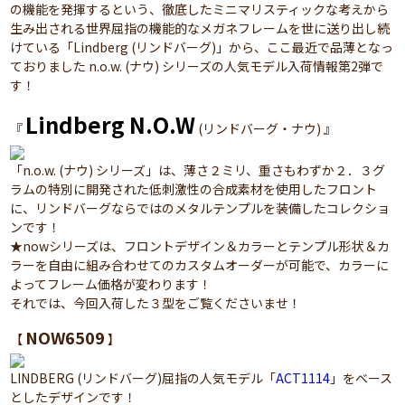
の機能を発揮するという、徹底したミニマリスティックな考えから
生み出される世界屈指の機能的なメガネフレームを世に送り出し続
けている「Lindberg (リンドバーグ)」から、ここ最近で品薄となっ
ておりました n.o.w. (ナウ) シリーズの人気モデル入荷情報第2弾で
す！
Lindberg N.O.W
『
(リンドバーグ・ナウ) 』
「n.o.w. (ナウ) シリーズ」は、薄さ２ミリ、重さもわずか２．３グ
ラムの特別に開発された低刺激性の合成素材を使用したフロント
に、リンドバーグならではのメタルテンプルを装備したコレクショ
ンです！
★nowシリーズは、フロントデザイン＆カラーとテンプル形状＆カ
ラーを自由に組み合わせてのカスタムオーダーが可能で、カラーに
よってフレーム価格が変わります！
それでは、今回入荷した３型をご覧くださいませ！
NOW6509
【
】
LINDBERG (リンドバーグ)屈指の人気モデル「
ACT1114
」をベース
としたデザインです！