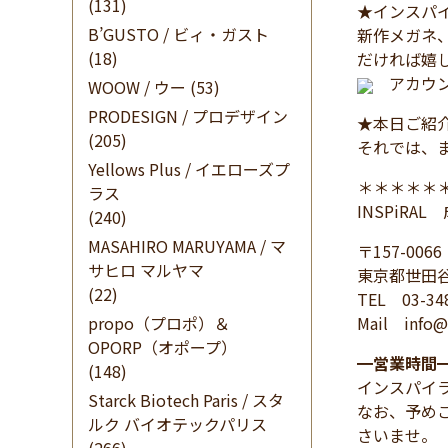
(131)
★インスパイ
B’GUSTO / ビィ・ガスト
新作メガネ
(18)
だければ嬉
アカウン
WOOW / ウー
(53)
PRODESIGN / プロデザイン
★本日ご紹
(205)
それでは、
Yellows Plus / イエローズプ
＊＊＊＊＊
ラス
INSPiRA
(240)
MASAHIRO MARUYAMA / マ
〒157-0066
サヒロ マルヤマ
東京都世田谷
(22)
TEL 03-34
propo（プロポ）＆
Mail info@i
OPORP（オポープ）
━
営業時間
(148)
インスパイ
Starck Biotech Paris / スタ
なお、予め
ルク バイオテックパリス
さいませ。