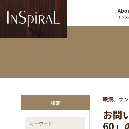
Abou
インス
眼鏡、サン
検索
お問い
60