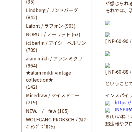
(35)
が感じられ
Lindberg / リンドバーグ
それでは、
(842)
Lafont / ラフォン
(903)
NORUT / ノーラット
(63)
[ NP-60-90
ic!berlin / アイシーベルリン
(789)
alain mikli / アラン ミクリ
(964)
[ NP-60-
★alain mikli vintage
collection★
ということで
(142)
Micedraw / マイスドロー
インスパイラ
(219)
https:/
INSPI
NEW. / few
(105)
※(いいね
WOLFGANG PROKSCH / ｳﾙﾌ
超速報やブ
ｷﾞｬﾝｸﾞ ﾌﾟﾛｸｼｭ