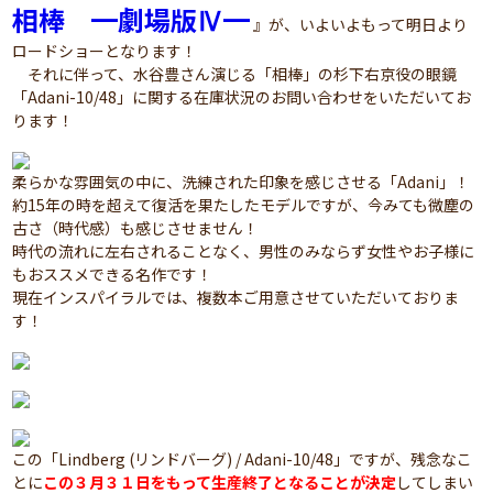
相棒 ━劇場版Ⅳ━
』が、いよいよもって明日より
ロードショーとなります！
それに伴って、水谷豊さん演じる「相棒」の杉下右京役の眼鏡
「Adani-10/48」に関する在庫状況のお問い合わせをいただいてお
ります！
柔らかな雰囲気の中に、洗練された印象を感じさせる「Adani」！
約15年の時を超えて復活を果たしたモデルですが、今みても微塵の
古さ（時代感）も感じさせません！
時代の流れに左右されることなく、男性のみならず女性やお子様に
もおススメできる名作です！
現在インスパイラルでは、複数本ご用意させていただいておりま
す！
この「Lindberg (リンドバーグ) / Adani-10/48」ですが、残念なこ
とに
この３月３１日をもって生産終了となることが決定
してしまい