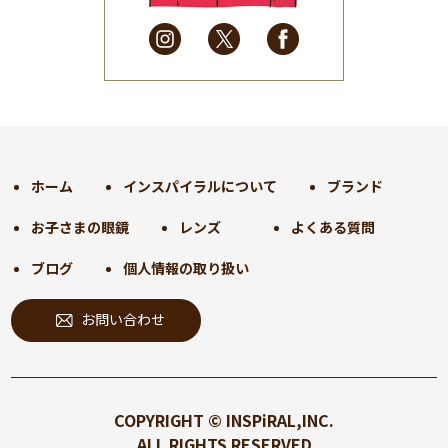
2025年3月
(31)
2025年2月
(28)
2025年1月
(34)
2024年12月
(35)
2024年11月
(30)
2024年10月
(31)
2024年9月
(30)
ホーム
インスパイラルについて
ブランド
2024年8月
(33)
お子さまの眼鏡
レンズ
よくある質問
2024年7月
(31)
2024年6月
(30)
ブログ
個人情報の取り扱い
2024年5月
(32)
お問い合わせ
2024年4月
(32)
2024年3月
(31)
2024年2月
(31)
2024年1月
(45)
COPYRIGHT © INSPiRAL,INC.
2023年12月
(31)
ALL RIGHTS RESERVED