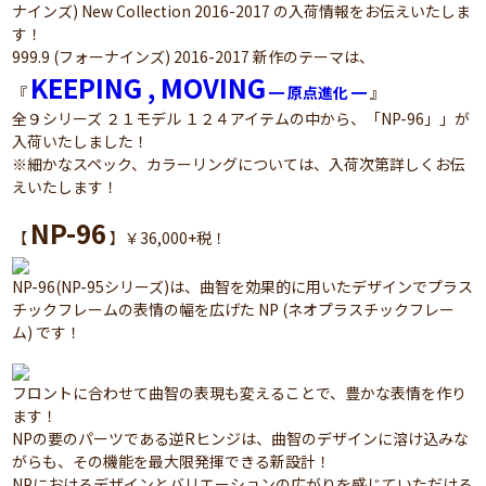
ナインズ) New Collection 2016-2017 の入荷情報をお伝えいたしま
す！
999.9 (フォーナインズ) 2016-2017 新作のテーマは、
KEEPING , MOVING
『
━ 原点進化 ━
』
全９シリーズ ２１モデル １２４アイテムの中から、「NP-96」」が
入荷いたしました！
※細かなスペック、カラーリングについては、入荷次第詳しくお伝
えいたします！
NP-96
【
】￥36,000+税！
NP-96(NP-95シリーズ)は、曲智を効果的に用いたデザインでプラス
チックフレームの表情の幅を広げた NP (ネオプラスチックフレー
ム) です！
フロントに合わせて曲智の表現も変えることで、豊かな表情を作り
ます！
NPの要のパーツである逆Rヒンジは、曲智のデザインに溶け込みな
がらも、その機能を最大限発揮できる新設計！
NPにおけるデザインとバリエーションの広がりを感じていただける