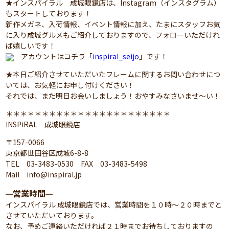
★インスパイラル 成城眼鏡店は、Instagram（インスタグラム）
もスタートしております！
新作メガネ、入荷情報、イベント情報に加え、たまにスタッフお気
に入り成城グルメもご紹介しておりますので、フォローいただけれ
ば嬉しいです！
アカウントはコチラ「
inspiral_seijo
」です！
★本日ご紹介させていただいたフレームに関するお問い合わせにつ
いては、お気軽にお申し付けください！
それでは、また明日お会いしましょう！おやすみなさいませ～い！
＊＊＊＊＊＊＊＊＊＊＊＊＊＊＊＊＊＊＊＊＊＊＊
INSPiRAL 成城眼鏡店
〒157-0066
東京都世田谷区成城6-8-8
TEL 03-3483-0530 FAX 03-3483-5498
Mail info@inspiral.jp
営業時間
━
━
インスパイラル 成城眼鏡店では、営業時間を１０時～２０時までと
させていただいております。
なお、予めご連絡いただければ２１時までお待ちしておりますの