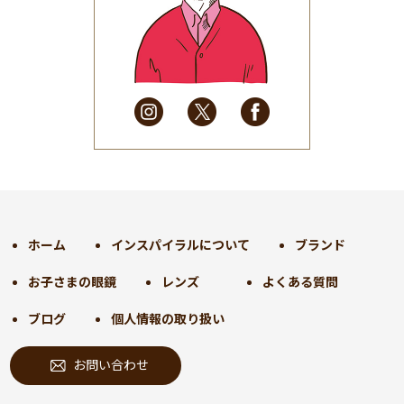
2025年6月
(48)
2025年5月
(41)
2025年4月
(32)
2025年3月
(31)
2025年2月
(28)
2025年1月
(34)
2024年12月
(35)
2024年11月
(30)
2024年10月
(31)
2024年9月
(30)
ホーム
インスパイラルについて
ブランド
2024年8月
(33)
お子さまの眼鏡
レンズ
よくある質問
2024年7月
(31)
2024年6月
(30)
ブログ
個人情報の取り扱い
2024年5月
(32)
お問い合わせ
2024年4月
(32)
2024年3月
(31)