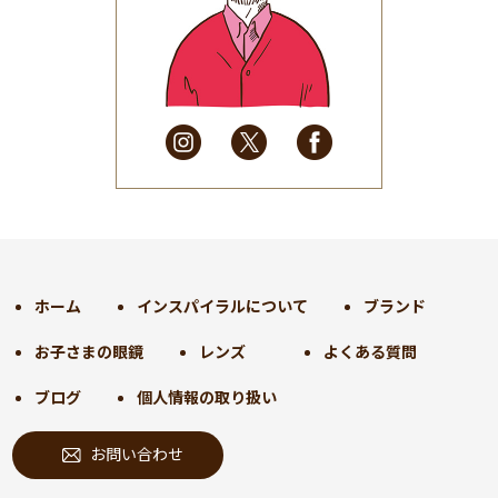
2025年6月
(48)
2025年5月
(41)
2025年4月
(32)
2025年3月
(31)
2025年2月
(28)
2025年1月
(34)
2024年12月
(35)
2024年11月
(30)
2024年10月
(31)
2024年9月
(30)
ホーム
インスパイラルについて
ブランド
2024年8月
(33)
お子さまの眼鏡
レンズ
よくある質問
2024年7月
(31)
2024年6月
(30)
ブログ
個人情報の取り扱い
2024年5月
(32)
お問い合わせ
2024年4月
(32)
2024年3月
(31)