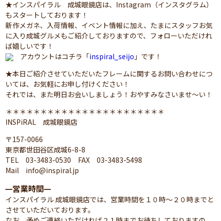
★インスパイラル 成城眼鏡店は、Instagram（インスタグラム）
もスタートしております！
新作メガネ、入荷情報、イベント情報に加え、たまにスタッフお気
に入り成城グルメもご紹介しておりますので、フォローいただけれ
ば嬉しいです！
アカウントはコチラ「
inspiral_seijo
」です！
★本日ご紹介させていただいたフレームに関するお問い合わせにつ
いては、お気軽にお申し付けください！
それでは、また明日お会いしましょう！おやすみなさいませ～い！
＊＊＊＊＊＊＊＊＊＊＊＊＊＊＊＊＊＊＊＊＊＊＊
INSPiRAL 成城眼鏡店
〒157-0066
東京都世田谷区成城6-8-8
TEL 03-3483-0530 FAX 03-3483-5498
Mail info@inspiral.jp
営業時間
━
━
インスパイラル 成城眼鏡店では、営業時間を１０時～２０時までと
させていただいております。
なお、予めご連絡いただければ２１時までお待ちしておりますの