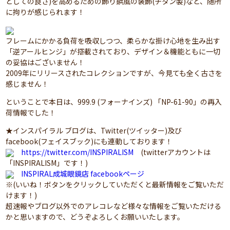
としての良さ)を高めるための飾り鋲風の装飾(チタン製)など、随所
に拘りが感じられます！
フレームにかかる負荷を吸収しつつ、柔らかな掛け心地を生み出す
「逆アールヒンジ」が搭載されており、デザイン＆機能ともに一切
の妥協はございません！
2009年にリリースされたコレクションですが、今見ても全く古さを
感じません！
ということで本日は、999.9 (フォーナインズ) 「NP-61-90」の再入
荷情報でした！
★インスパイラル ブログは、Twitter(ツイッター)及び
facebook(フェイスブック)にも連動しております！
https://twitter.com/INSPIRALISM
(twitterアカウントは
「INSPIRALISM」です！)
INSPIRAL成城眼鏡店 facebookページ
※(いいね！ボタンをクリックしていただくと最新情報をご覧いただ
けます！)
超速報やブログ以外でのアレコレなど様々な情報をご覧いただける
かと思いますので、どうぞよろしくお願いいたします。