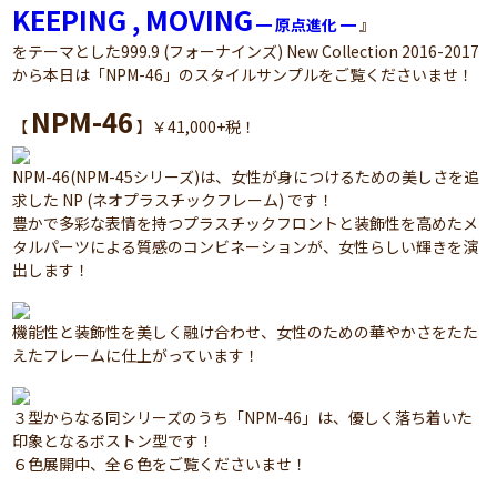
KEEPING , MOVING
━ 原点進化 ━
』
をテーマとした999.9 (フォーナインズ) New Collection 2016-2017
から本日は「NPM-46」のスタイルサンプルをご覧くださいませ！
NPM-46
【
】￥41,000+税！
NPM-46(NPM-45シリーズ)は、女性が身につけるための美しさを追
求した NP (ネオプラスチックフレーム) です！
豊かで多彩な表情を持つプラスチックフロントと装飾性を高めたメ
タルパーツによる質感のコンビネーションが、女性らしい輝きを演
出します！
機能性と装飾性を美しく融け合わせ、女性のための華やかさをたた
えたフレームに仕上がっています！
３型からなる同シリーズのうち「NPM-46」は、優しく落ち着いた
印象となるボストン型です！
６色展開中、全６色をご覧くださいませ！