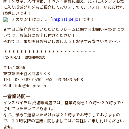
新作メガネ、入荷情報、イベント情報に加え、たまにスタッフお気
に入り成城グルメもご紹介しておりますので、フォローいただけれ
ば嬉しいです！
アカウントはコチラ「
inspiral_seijo
」です！
★本日ご紹介させていただいたフレームに関するお問い合わせにつ
いては、お気軽にお申し付けください！
それでは、また明日お会いしましょう！おやすみなさいませ～い！
＊＊＊＊＊＊＊＊＊＊＊＊＊＊＊＊＊＊＊＊＊＊＊
INSPiRAL 成城眼鏡店
〒157-0066
東京都世田谷区成城6-8-8
TEL 03-3483-0530 FAX 03-3483-5498
Mail info@inspiral.jp
営業時間
━
━
インスパイラル 成城眼鏡店では、営業時間を１０時～２０時までと
させていただいております。
なお、予めご連絡いただければ２１時までお待ちしておりますの
で、２０時以降の営業に関しましてはお気軽にお申し付けください
ませ。