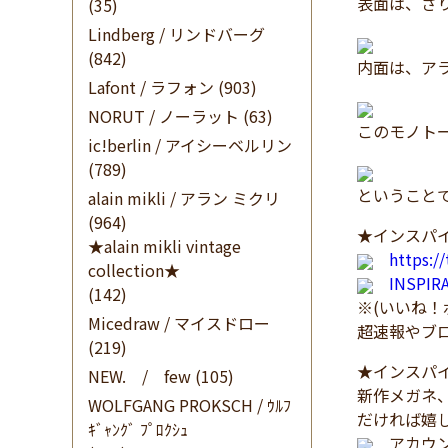
表面は、さ
(35)
Lindberg / リンドバーグ
(842)
内面は、ア
Lafont / ラフォン
(903)
NORUT / ノーラット
(63)
このモノト
ic!berlin / アイシーベルリン
(789)
ということで本
alain mikli / アラン ミクリ
(964)
★インスパイ
★alain mikli vintage
https:/
collection★
INSPI
(142)
※(いいね
Micedraw / マイスドロー
超速報やブ
(219)
★インスパイ
NEW. / few
(105)
新作メガネ
WOLFGANG PROKSCH / ｳﾙﾌ
だければ嬉
ｷﾞｬﾝｸﾞ ﾌﾟﾛｸｼｭ
アカウン