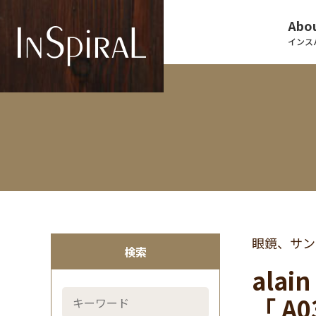
Abou
インス
眼鏡、サン
検索
ala
「 A0