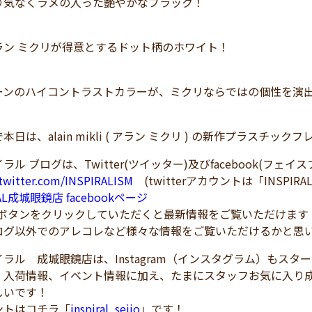
り気なくラメの入った艶やかなブラック！
ラン ミクリが得意とするドット柄のホワイト！
ーンのハイコントラストカラーが、ミクリならではの個性を演
日は、alain mikli ( アラン ミクリ ) の新作プラスチックフレ
ラル ブログは、Twitter(ツイッター)及びfacebook(フェ
/twitter.com/INSPIRALISM
(twitterアカウントは「INSPIRA
RAL成城眼鏡店 facebookページ
！ボタンをクリックしていただくと最新情報をご覧いただけます
ログ以外でのアレコレなど様々な情報をご覧いただけるかと思
ラル 成城眼鏡店は、Instagram（インスタグラム）もスタ
、入荷情報、イベント情報に加え、たまにスタッフお気に入り
しいです！
トはコチラ「
inspiral_seijo
」です！