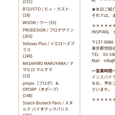
(131)
B’GUSTO / ビィ・ガスト
★本日ご紹
(18)
それでは、
WOOW / ウー
(53)
＊＊＊＊＊
PRODESIGN / プロデザイン
INSPiRA
(205)
〒157-0066
Yellows Plus / イエローズプ
東京都世田谷
ラス
TEL 03-34
(240)
Mail info@i
MASAHIRO MARUYAMA / マ
サヒロ マルヤマ
━
営業時間
(22)
インスパイ
propo（プロポ）＆
なお、予め
OPORP（オポープ）
さいませ。
(148)
＊＊＊＊＊
Starck Biotech Paris / スタ
ルク バイオテックパリス