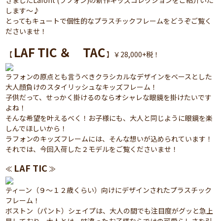
きましたLafont (ラフォン)の新作キッズコレクションをご紹介いた
します～♪
とってもキュートで個性的なプラスチックフレームをどうぞご覧く
ださいませ！
LAF TIC ＆ TAC
【
】￥28,000+税！
ラフォンの原点とも言うべきクラシカルなデザインをベースとした
大人顔負けのスタイリッシュなキッズフレーム！
子供だって、せっかく掛けるのならオシャレな眼鏡を掛けたいです
よね！
そんな希望を叶えるべく！お子様にも、大人と同じように眼鏡を楽
しんでほしいから！
ラフォンのキッズフレームには、そんな想いが込められています！
それでは、今回入荷した２モデルをご覧くださいませ！
LAF TIC
≪
≫
ティーン（９～１２歳くらい）向けにデザインされたプラスチック
フレーム！
ボストン（パント）シェイプは、大人の間でも注目度がグッと急上