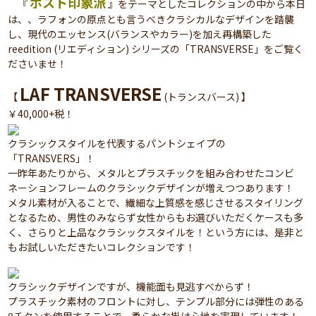
ポスト印象派
『
』をテーマとしたコレクションの中から本日
は、、ラフォンの原点とも言うべきクラシカルなデザインを踏襲
し、現代のエッセンス(バランスやカラー)を加え再構築した
reedition (リエディション) シリーズの「TRANSVERSE」をご覧く
ださいませ！
LAF TRANSVERSE
【
(トランスバース) 】
￥40,000+税！
クラシックスタイルを代表するパントシェイプの
「TRANSVERS」！
一昨年あたりから、メタルとプラスチックを組み合わせたコンビ
ネーションフレームのクラシックデザインが増えつつあります！
メタル素材が入ることで、繊細な上質感を感じさせるスタイリング
となるため、男性のみならず女性からもお選びいただくケースも多
く、さらりと上品なクラシックスタイルを！という方には、是非と
もお試しいただきたいコレクションです！
クラシックデザインですが、機能面も見逃すべからず！
プラスチック素材のフロントに対し、テンプル部分には弾性のある