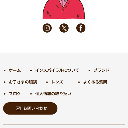
2025年5月
(41)
2025年4月
(32)
2025年3月
(31)
2025年2月
(28)
2025年1月
(34)
2024年12月
(35)
2024年11月
(30)
2024年10月
(31)
2024年9月
(30)
ホーム
インスパイラルについて
ブランド
2024年8月
(33)
お子さまの眼鏡
レンズ
よくある質問
2024年7月
(31)
2024年6月
(30)
ブログ
個人情報の取り扱い
2024年5月
(32)
お問い合わせ
2024年4月
(32)
2024年3月
(31)
2024年2月
(31)