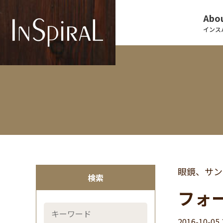
Abou
インス
眼鏡、サン
検索
フォー
2016-10-05 