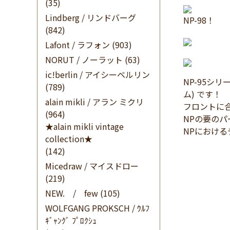
(35)
Lindberg / リンドバーグ
NP-98！
(842)
Lafont / ラフォン
(903)
NORUT / ノーラット
(63)
ic!berlin / アイシーベルリン
NP-95シ
(789)
ム) です！
alain mikli / アラン ミクリ
フロントに
(964)
NPの要の
★alain mikli vintage
NPにおけ
collection★
(142)
Micedraw / マイスドロー
(219)
NEW. / few
(105)
WOLFGANG PROKSCH / ｳﾙﾌ
ｷﾞｬﾝｸﾞ ﾌﾟﾛｸｼｭ