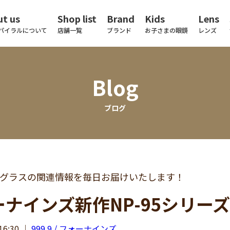
t us
Shop list
Brand
Kids
Lens
パイラルについて
店舗一覧
ブランド
お子さまの眼鏡
レンズ
Blog
ブログ
グラスの関連情報を毎日お届けいたします！
ナインズ新作NP-95シリー
16:30
｜
999.9 / フォーナインズ