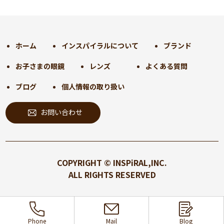
2024年11月
(30)
2024年10月
(31)
2024年9月
(30)
ホーム
インスパイラルについて
ブランド
2024年8月
(33)
お子さまの眼鏡
レンズ
よくある質問
2024年7月
(31)
2024年6月
(30)
ブログ
個人情報の取り扱い
2024年5月
(32)
お問い合わせ
2024年4月
(32)
2024年3月
(31)
2024年2月
(31)
2024年1月
(45)
COPYRIGHT © INSPiRAL,INC.
2023年12月
(31)
ALL RIGHTS RESERVED
2023年11月
(32)
2023年10月
(31)
2023年9月
(32)
Phone
Mail
Blog