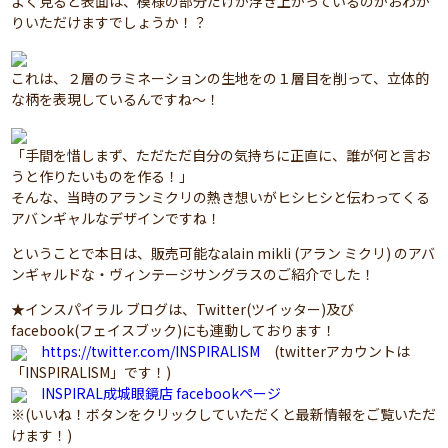
よく見ると表面は、模様の部分だけが浮き上がっているのがおわか
りいただけますでしょうか！？
これは、２層のラミネーションの生地をの１層目を削って、立体的
な柄を表現しているんですね～！
「手間を惜しまず、ただただ自分の気持ちに正直に、誰が何と言お
うと作りたいものを作る！」
そんな、当時のアランミクリの熱き想いがヒシヒシと伝わってくる
アバンギャルなデザインですね！
ということで本日は、販売可能なalain mikli (アラン ミクリ) のアバ
ンギャルドな・ヴィンテージサングラスのご紹介でした！
★インスパイラル ブログは、Twitter(ツイッター)及び
facebook(フェイスブック)にも連動しております！
https://twitter.com/INSPIRALISM
(twitterアカウントは
「INSPIRALISM」です！)
INSPIRAL成城眼鏡店 facebookページ
※(いいね！ボタンをクリックしていただくと最新情報をご覧いただ
けます！)