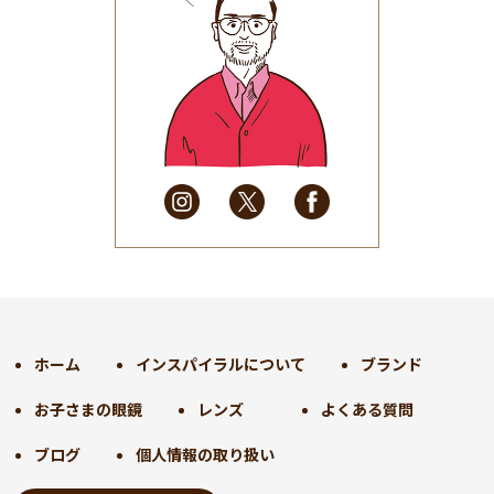
2025年8月
(31)
2025年7月
(37)
2025年6月
(48)
2025年5月
(41)
2025年4月
(32)
2025年3月
(31)
2025年2月
(28)
2025年1月
(34)
2024年12月
(35)
2024年11月
(30)
2024年10月
(31)
2024年9月
(30)
ホーム
インスパイラルについて
ブランド
2024年8月
(33)
お子さまの眼鏡
レンズ
よくある質問
2024年7月
(31)
2024年6月
(30)
ブログ
個人情報の取り扱い
2024年5月
(32)