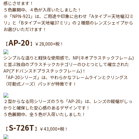
感じさせます！
５色展開中、４色が入荷いたしました！
※「NPN-921」は、ご用途や印象に合わせ「Aタイプ＝天地幅32ミ
リ」と「Bタイプ＝天地幅37ミリ」の２種類のレンズシェイプから
お選びいただけます！
AP-20
【
】￥28,000+税！
シンプルな造りと軽快な使用感で、NP(ネオプラスチックフレーム)
と並ぶ独自のプラスチックカテゴリーのひとつとして確立された
AP(アドバンスドプラスチックフレーム)！
「AP-20シリーズ」は、やわらかなフレームラインとクリングス
（可動式ノーズ）パッドが特徴です！
２型からなる同シリーズのうち「AP-20」は、レンズの縦幅がしっ
かりと確保した安心感のあるデザインです！
５色展開中、全５色が入荷いたしました！
S-726T
【
】￥43,000+税！