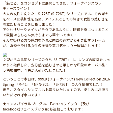
「魅せる」をコンセプトに展開してきた、フォーナインズのレ
ディースライン！
大人の女性に向けた「S-725T (S-726T) シリーズ」では、その考え
をベースに装飾性を高め、アイテムとしての輝きで女性の美しさを
際立たせることを目指しました！
アクセサリーやメイクがそうであるように、眼鏡を身につけること
で表情はもちろん気持ちまでも華やいでゆく！
そんな掛ける方の魅力を外見と内面の両方から引き出すフレーム
が、眼鏡を掛ける女性の表情や雰囲気をより一層輝かせます！
２型からなる同シリーズのうち「S-726T」は、レンズの縦幅をしっ
かりと確保した、安心感を感じさせる柔らかな印象のオーバル型！
５色展開中、４色が入荷いたしました！
ということで本日は、999.9 (フォーナインズ) New Collection 2016
Spring 「M-41」「NPN-921」「S-726T」の入荷情報でした！
後日、スタイルサンプルもお送りいたしますので、楽しみにお待ち
いただければ幸いです！
★インスパイラル ブログは、Twitter(ツイッター)及び
facebook(フェイスブック)にも連動しております！