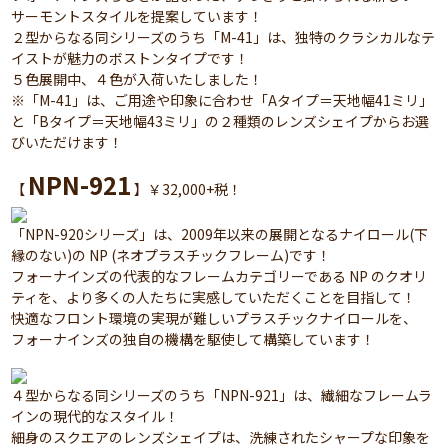
サーモントスタイルを提案しています！
２型からなる同シリーズのうち「M-41」は、独特のクラシカルなテ
イストが魅力のボストンタイプです！
５色展開中、４色が入荷いたしました！
※「M-41」は、ご用途や印象に合わせ「Aタイプ＝天地幅41ミリ」
と「Bタイプ＝天地幅43ミリ」の２種類のレンズシェイプからお選
びいただけます！
NPN-921
【
】￥32,000+税！
「NPN-920シリーズ」は、2009年以来の展開となるナイロール(下
縁のない)の NP (ネオプラスチックフレーム)です！
フォーナインズの代表的なフレームカテゴリーである NP のクオリ
ティを、より多くの人たちに実感していただくことを目指して！
快適なフロント環境の実現が難しいプラスチックナイロールを、
フォーナインズの独自の機構を駆使して構築しています！
４型からなる同シリーズのうち「NPN-921」は、繊細なフレームラ
インの現代的なスタイル！
細身のスクエアのレンズシェイプは、洗練されたシャープな印象を