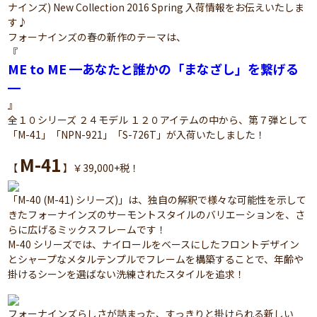
ナインズ) New Collection 2016 Spring 入荷情報をお伝えいたしま
す♪
フォーナインズの春の新作のテーマは、
『
ME to ME ━あなたと誰かの「まなざし」を繋げる
━
』
全１０シリーズ ２４モデル １２０アイテムの中から、第７弾として
「M-41」「NPN-921」「S-726T」が入荷いたしました！
M-41
【
】￥39,000+税！
「M-40 (M-41) シリーズ)」は、独自の解釈で様々な可能性を示して
きたフォーナインズのサーモントスタイルのバリエーションを、さ
らに広げるミックスフレームです！
M-40 シリーズでは、ナイロールをベースにしたフロントデザイン
とシャープなメタルテンプルでフレームを構築することで、年齢や
掛けるシーンを選ばない洗練されたスタイルを追求！
フォーナインズらしさが詰まった、すっきりと掛けられる新しい