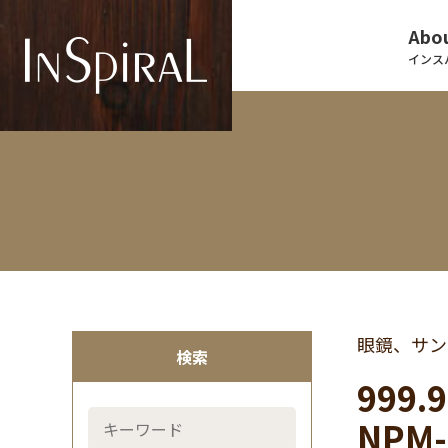
Abou
インス
眼鏡、サン
検索
999.
NPM