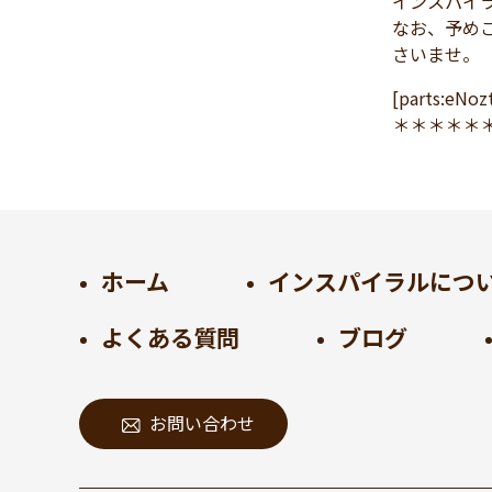
インスパイ
なお、予め
2024年11月
(30)
さいませ。
2024年10月
(31)
2024年9月
(30)
[parts:eN
＊＊＊＊＊
2024年8月
(33)
2024年7月
(31)
2024年6月
(30)
2024年5月
(32)
2024年4月
(32)
ホーム
インスパイラルにつ
2024年3月
(31)
2024年2月
(31)
よくある質問
ブログ
2024年1月
(45)
2023年12月
(31)
2023年11月
(32)
お問い合わせ
2023年10月
(31)
2023年9月
(32)