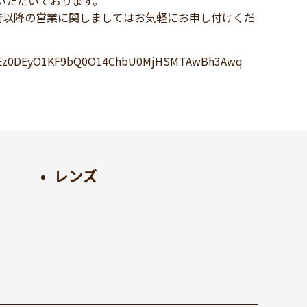
いただいております。
時以降の営業に関しましてはお気軽にお申し付けくだ
1DEz0DEyO1KF9bQ0O14ChbU0MjHSMTAwBh3Awq
レンズ