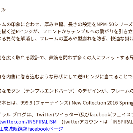
≫
ームの印象に合わせ、厚みや幅、長さの設定をNPM-50シリー
を描く逆Rヒンジが、フロントからテンプルへの繋がりを引き
じる負荷を解消し、フレームの歪みや型崩れを防ぎ、快適な掛
面を広く取れる設計で、鼻筋を問わず多くの人にフィットする
口を内側に巻き込むような形状にして逆Rヒンジに当てること
的なモダン（テンプルエンドパーツ）のデザインが、フレーム
は、999.9 (フォーナインズ) New Collection 2016 Sp
ラル ブログは、Twitter(ツイッター)及びfacebook(フェ
/twitter.com/INSPIRALISM
(twitterアカウントは「INSPIRA
RAL成城眼鏡店 facebookページ