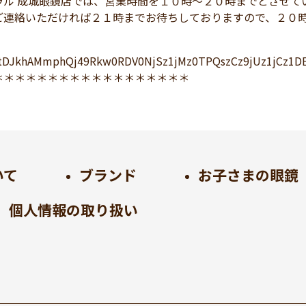
ラル 成城眼鏡店では、営業時間を１０時～２０時までとさせて
ご連絡いただければ２１時までお待ちしておりますので、２０
oztDJkhAMmphQj49Rkw0RDV0NjSz1jMz0TPQszCz9jUz1jCz
＊＊＊＊＊＊＊＊＊＊＊＊＊＊＊＊＊＊
いて
ブランド
お子さまの眼鏡
個人情報の取り扱い