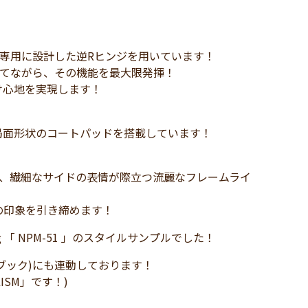
ズ専用に設計した逆Rヒンジを用いています！
立てながら、その機能を最大限発揮！
け心地を実現します！
局面形状のコートパッドを搭載しています！
で、繊細なサイドの表情が際立つ流麗なフレームライ
の印象を引き締めます！
ring 「 NPM-51 」のスタイルサンプルでした！
イスブック)にも連動しております！
LISM」です！)