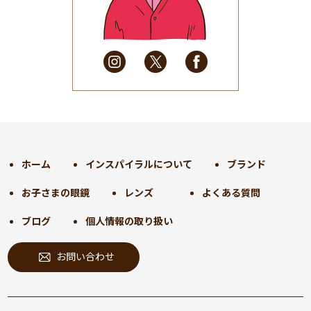
2025年4月
(32)
2025年3月
(31)
2025年2月
(28)
2025年1月
(34)
2024年12月
(35)
2024年11月
(30)
2024年10月
(31)
2024年9月
(30)
ホーム
インスパイラルについて
ブランド
2024年8月
(33)
お子さまの眼鏡
レンズ
よくある質問
2024年7月
(31)
2024年6月
(30)
ブログ
個人情報の取り扱い
2024年5月
(32)
お問い合わせ
2024年4月
(32)
2024年3月
(31)
2024年2月
(31)