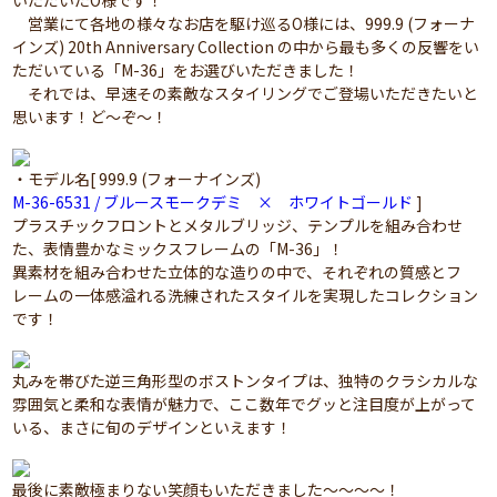
いただいたO様です！
営業にて各地の様々なお店を駆け巡るO様には、999.9 (フォーナ
インズ) 20th Anniversary Collection の中から最も多くの反響をい
ただいている「M-36」をお選びいただきました！
それでは、早速その素敵なスタイリングでご登場いただきたいと
思います！ど～ぞ～！
・モデル名[ 999.9 (フォーナインズ)
M-36-6531 / ブルースモークデミ × ホワイトゴールド
]
プラスチックフロントとメタルブリッジ、テンプルを組み合わせ
た、表情豊かなミックスフレームの「M-36」！
異素材を組み合わせた立体的な造りの中で、それぞれの質感とフ
レームの一体感溢れる洗練されたスタイルを実現したコレクション
です！
丸みを帯びた逆三角形型のボストンタイプは、独特のクラシカルな
雰囲気と柔和な表情が魅力で、ここ数年でグッと注目度が上がって
いる、まさに旬のデザインといえます！
最後に素敵極まりない笑顔もいただきました～～～～！