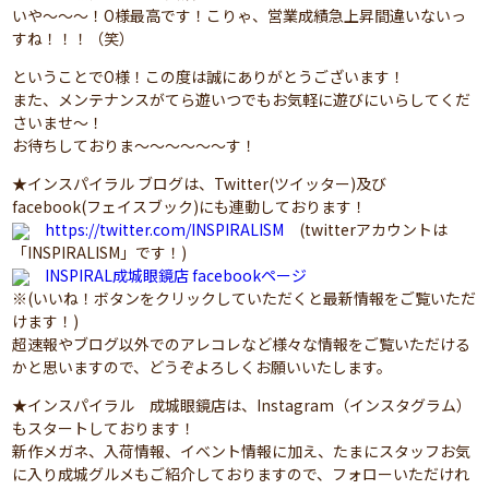
いや～～～！O様最高です！こりゃ、営業成績急上昇間違いないっ
すね！！！（笑）
ということでO様！この度は誠にありがとうございます！
また、メンテナンスがてら遊いつでもお気軽に遊びにいらしてくだ
さいませ～！
お待ちしておりま～～～～～～す！
★インスパイラル ブログは、Twitter(ツイッター)及び
facebook(フェイスブック)にも連動しております！
https://twitter.com/INSPIRALISM
(twitterアカウントは
「INSPIRALISM」です！)
INSPIRAL成城眼鏡店 facebookページ
※(いいね！ボタンをクリックしていただくと最新情報をご覧いただ
けます！)
超速報やブログ以外でのアレコレなど様々な情報をご覧いただける
かと思いますので、どうぞよろしくお願いいたします。
★インスパイラル 成城眼鏡店は、Instagram（インスタグラム）
もスタートしております！
新作メガネ、入荷情報、イベント情報に加え、たまにスタッフお気
に入り成城グルメもご紹介しておりますので、フォローいただけれ