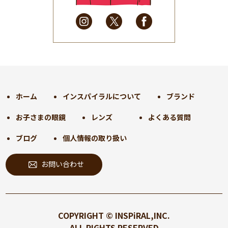
2025年3月
(31)
2025年2月
(28)
2025年1月
(34)
2024年12月
(35)
2024年11月
(30)
2024年10月
(31)
2024年9月
(30)
ホーム
インスパイラルについて
ブランド
2024年8月
(33)
お子さまの眼鏡
レンズ
よくある質問
2024年7月
(31)
2024年6月
(30)
ブログ
個人情報の取り扱い
2024年5月
(32)
お問い合わせ
2024年4月
(32)
2024年3月
(31)
2024年2月
(31)
2024年1月
(45)
COPYRIGHT © INSPiRAL,INC.
2023年12月
(31)
ALL RIGHTS RESERVED