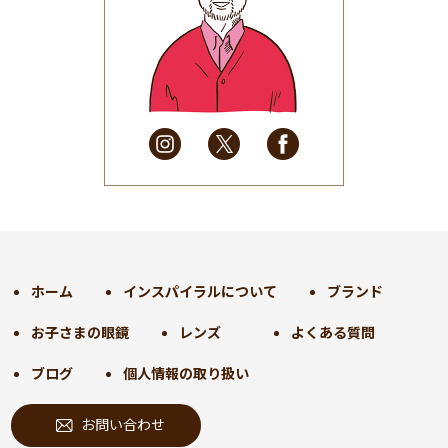
2025年6月
(48)
2025年5月
(41)
2025年4月
(32)
2025年3月
(31)
2025年2月
(28)
2025年1月
(34)
2024年12月
(35)
2024年11月
(30)
2024年10月
(31)
2024年9月
(30)
ホーム
インスパイラルについて
ブランド
2024年8月
(33)
お子さまの眼鏡
レンズ
よくある質問
2024年7月
(31)
2024年6月
(30)
ブログ
個人情報の取り扱い
2024年5月
(32)
お問い合わせ
2024年4月
(32)