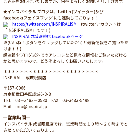
ご迷惑をお掛けいたしますが、何卒よろしくお願い申し上げます。
★インスパイラル ブログは、twitter(ツイッター)及び
facebook(フェイスブック)にも連動しております！
https://twitter.com/INSPIRALISM
(twitterアカウントは
「INSPIRALISM」です！)
INSPIRAL成城眼鏡店 facebookページ
※(いいね！ボタンをクリックしていただくと最新情報をご覧いただ
けます！)
超速報やブログ以外でのアレコレなど様々な情報をご覧いただける
かと思いますので、どうぞよろしくお願いいたします。
＊＊＊＊＊＊＊＊＊＊＊＊＊＊＊＊＊＊＊＊＊＊＊
INSPiRAL 成城眼鏡店
〒157-0066
東京都世田谷区成城6-8-8
TEL 03－3483－0530 FAX 03-3483-5498
Mail info@inspiral.jp
営業時間
━
━
インスパイラル 成城眼鏡店では、営業時間を１０時～２０時までと
させていただいております。