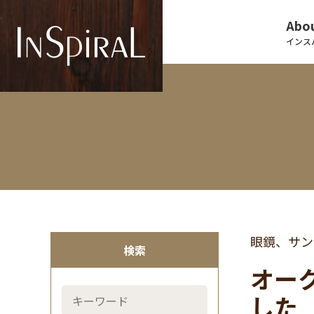
Abou
インス
眼鏡、サン
検索
オーク
した 