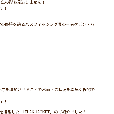
、魚の影も見逃しません！
です！
数の優勝を誇るバスフィッシング界の王者ケビン・バ
や赤を増加させることで水面下の状況を素早く視認で
です！
搭載した 「FLAK JACKET」のご紹介でした！