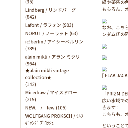
(35)
緑や茶系の
もちろん、水
Lindberg / リンドバーグ
(842)
Lafont / ラフォン
(903)
なお、こち
NORUT / ノーラット
(63)
ンダム氏の
ic!berlin / アイシーベルリン
(789)
alain mikli / アラン ミクリ
(964)
★alain mikli vintage
[ FLAK JACK
collection★
(142)
Micedraw / マイスドロー
「PRIZM D
(219)
広い水域で
きます！
NEW. / few
(105)
こちらも、水
WOLFGANG PROKSCH / ｳﾙﾌ
ｷﾞｬﾝｸﾞ ﾌﾟﾛｸｼｭ
ということで