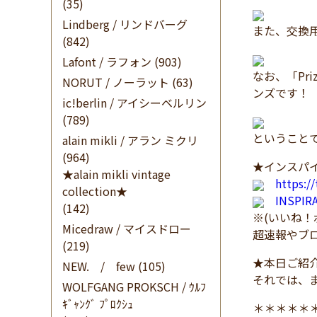
(35)
Lindberg / リンドバーグ
また、交換
(842)
Lafont / ラフォン
(903)
なお、「Pr
NORUT / ノーラット
(63)
ンズです！
ic!berlin / アイシーベルリン
(789)
ということで
alain mikli / アラン ミクリ
(964)
★インスパイ
★alain mikli vintage
https:/
collection★
INSPI
(142)
※(いいね
Micedraw / マイスドロー
超速報やブ
(219)
★本日ご紹
NEW. / few
(105)
それでは、
WOLFGANG PROKSCH / ｳﾙﾌ
ｷﾞｬﾝｸﾞ ﾌﾟﾛｸｼｭ
＊＊＊＊＊