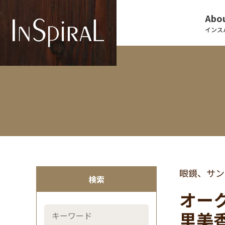
Abou
インス
眼鏡、サン
検索
オーク
里美