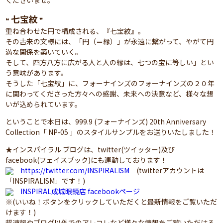
くださいませ。
七宝紋
❝
❞
重ね合わせた円で構成される、『七宝紋』。
その古来の文様には、「円（＝縁）」が永遠に繋がって、やがて円
満な関係を築いていく。
そして、四方八方に広がる人と人の縁は、七つの宝に等しい」とい
う意味があります。
そうした「七宝紋」に、フォーナインズのフォーナインズの２０年
に関わってくださった方々への感謝、未来への決意など、様々な想
いが込められています。
ということで本日は、999.9 (フォーナインズ) 20th Anniversary
Collection「 NP-05 」のスタイルサンプルをお送りいたしました！
★インスパイラル ブログは、twitter(ツイッター)及び
facebook(フェイスブック)にも連動しております！
https://twitter.com/INSPIRALISM
(twitterアカウントは
「INSPIRALISM」です！)
INSPIRAL成城眼鏡店 facebookページ
※(いいね！ボタンをクリックしていただくと最新情報をご覧いただ
けます！)
超速報やブログ以外でのアレコレなど様々な情報をご覧いただける