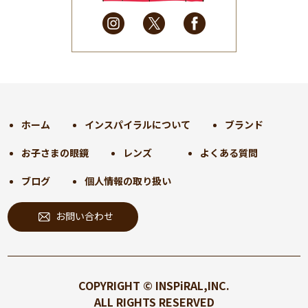
2025年3月
(31)
2025年2月
(28)
2025年1月
(34)
2024年12月
(35)
2024年11月
(30)
2024年10月
(31)
2024年9月
(30)
ホーム
インスパイラルについて
ブランド
2024年8月
(33)
お子さまの眼鏡
レンズ
よくある質問
2024年7月
(31)
2024年6月
(30)
ブログ
個人情報の取り扱い
2024年5月
(32)
お問い合わせ
2024年4月
(32)
2024年3月
(31)
2024年2月
(31)
2024年1月
(45)
COPYRIGHT © INSPiRAL,INC.
2023年12月
(31)
ALL RIGHTS RESERVED