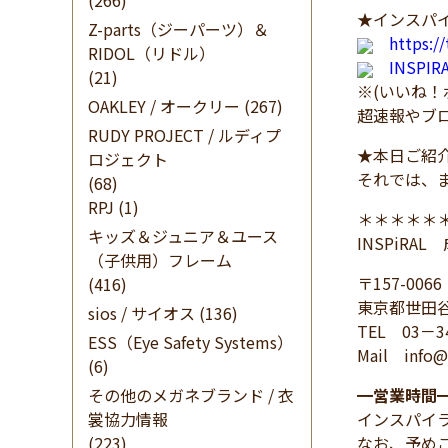
(266)
★インスパイ
Z-parts（ジーパーツ）＆
https:/
RIDOL（リドル）
INSPI
(21)
※(いいね
OAKLEY / オークリー
(267)
超速報やブ
RUDY PROJECT / ルディプ
★本日ご紹
ロジェクト
それでは、
(68)
RPJ
(1)
＊＊＊＊＊
キッズ＆ジュニア＆ユース
INSPiRA
（子供用）フレーム
〒157-0066
(416)
東京都世田谷
sios / サイオス
(136)
TEL 03－3
ESS（Eye Safety Systems）
Mail info@i
(6)
その他のメガネブランド / 衣
━
営業時間
裳協力情報
インスパイ
(223)
なお、予め