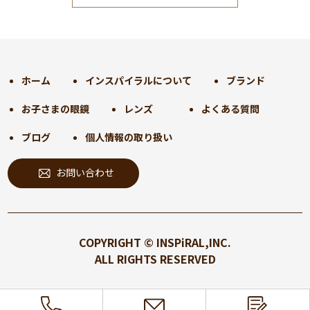
2024年12月
(35)
2024年11月
(30)
2024年10月
(31)
2024年9月
(30)
ホーム
インスパイラルについて
ブランド
2024年8月
(33)
お子さまの眼鏡
レンズ
よくある質問
2024年7月
(31)
2024年6月
(30)
ブログ
個人情報の取り扱い
2024年5月
(32)
お問い合わせ
2024年4月
(32)
2024年3月
(31)
2024年2月
(31)
2024年1月
(45)
COPYRIGHT © INSPiRAL,INC.
2023年12月
(31)
ALL RIGHTS RESERVED
2023年11月
(32)
2023年10月
(31)