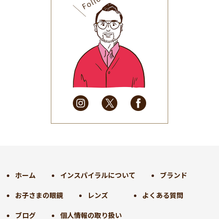
2025年9月
(30)
2025年8月
(31)
2025年7月
(37)
2025年6月
(48)
2025年5月
(41)
2025年4月
(32)
2025年3月
(31)
2025年2月
(28)
2025年1月
(34)
2024年12月
(35)
2024年11月
(30)
2024年10月
(31)
2024年9月
(30)
ホーム
インスパイラルについて
ブランド
2024年8月
(33)
お子さまの眼鏡
レンズ
よくある質問
2024年7月
(31)
2024年6月
(30)
ブログ
個人情報の取り扱い