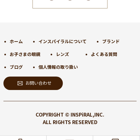
2025年1月
(34)
2024年12月
(35)
2024年11月
(30)
2024年10月
(31)
2024年9月
(30)
ホーム
インスパイラルについて
ブランド
2024年8月
(33)
お子さまの眼鏡
レンズ
よくある質問
2024年7月
(31)
2024年6月
(30)
ブログ
個人情報の取り扱い
2024年5月
(32)
お問い合わせ
2024年4月
(32)
2024年3月
(31)
2024年2月
(31)
2024年1月
(45)
COPYRIGHT © INSPiRAL,INC.
2023年12月
(31)
ALL RIGHTS RESERVED
2023年11月
(32)
2023年10月
(31)