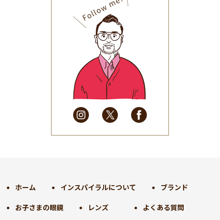
2025年9月
(30)
2025年8月
(31)
2025年7月
(37)
2025年6月
(48)
2025年5月
(41)
2025年4月
(32)
2025年3月
(31)
2025年2月
(28)
2025年1月
(34)
2024年12月
(35)
2024年11月
(30)
2024年10月
(31)
2024年9月
(30)
ホーム
インスパイラルについて
ブランド
2024年8月
(33)
お子さまの眼鏡
レンズ
よくある質問
2024年7月
(31)