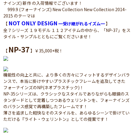
ナインズ) 新作 の入荷情報でございます！
999.9 (フォーナインズ) New Collection New Collection 2014-
2015 のテーマは
NOT ONLY DESIGN
【
━
受け継がれるイズム
━
】
全７シリーズ １９モデル １１２アイテムの中から、「NP-37」をス
タイル・サンプルとともにご覧くださいませ！
NP-37
【
】￥35,000+税！
機能性の向上と共に、より多くの方々にフィットするデザインバラ
ンスで、本当に掛けやすいプラスチックフレームを追及してきた
フォーナインズのNP(ネオプラスチック)！
NP-35シリーズは、クラシックなスタイルでありながらも眼鏡のス
タンダードとして定着しつつあるウェリントンを、フォーナインズ
のバランス感覚で再構築したフレームです！
薄さを追求した軽快なそのスタイルを、あらゆるシーンで掛けてい
ただける『ライト・ウェリントン』としての提案です！