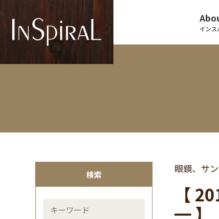
Abou
インス
眼鏡、サン
検索
【 2
━ 】