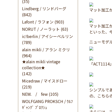
(35)
Lindberg / リンドバーグ
マット加工
(842)
Lafont / ラフォン
(903)
マット加工
NORUT / ノーラット
(63)
といった、
ic!berlin / アイシーベルリン
ニューモデ
(789)
alain mikli / アラン ミクリ
(964)
★alain mikli vintage
「ACT11
collection★
(142)
Micedraw / マイスドロー
(219)
シンプルで
NEW. / few
(105)
の、こちら
WOLFGANG PROKSCH / ｳﾙﾌ
ｷﾞｬﾝｸﾞ ﾌﾟﾛｸｼｭ
さらには、