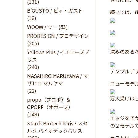
(131)
B’GUSTO / ビィ・ガスト
続いては、超
(18)
WOOW / ウー
(53)
PRODESIGN / プロデザイン
(205)
深みのある
Yellows Plus / イエローズプ
ラス
(240)
テンプルデ
MASAHIRO MARUYAMA / マ
サヒロ マルヤマ
ニューモデ
(22)
万人受けは
propo（プロポ）＆
OPORP（オポープ）
(148)
エッジをき
Starck Biotech Paris / スタ
の２モデル
ルク バイオテックパリス
ラストは、サン