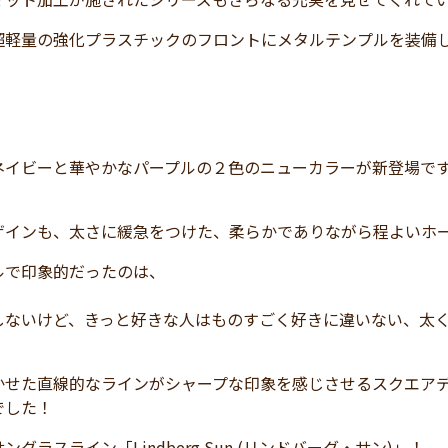
軽量の強化プラスチックのフロントにメタルテンプルを装備した「n
ネイビーと華やかなパープルの２色のニューカラーが新登場で
ザインも、太さに緩急をつけた、柔らかでありながら程よいホ
ルで印象的だったのは、
しないけど、きっと好きな人はものすごく好きに違いない、太
かせた直線的なラインがシャープな印象を感じさせるスクエア
でした！
グラスライン「Lindberg Sun (リンドバーグ・サン)」！