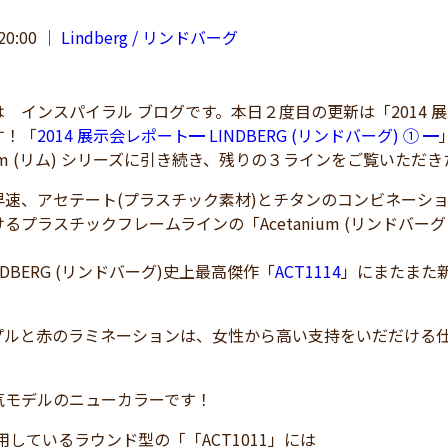
20:00
｜
Lindberg / リンドバーグ
インスパイラル ブログです。本日２度目の更新は「2014 展示会レ
す！「
2014 展示会レポート━ LINDBERG (リンドバーグ) ① ━
im (リム) シリーズに引き続き、残りの３ラインをご覧いただ
速、アセテート(プラスチック素材)とチタンのコンビネーシ
るプラスチックフレームラインの「Acetanium (リンドバ
NDBERG (リンドバーグ)史上最高傑作「
ACT1114
」にまたまた
プルと赤のラミネーションは、女性から高い支持をいだだける
気モデルのニューカラーです！
愛用しているラウンド型の「「ACT1011」には