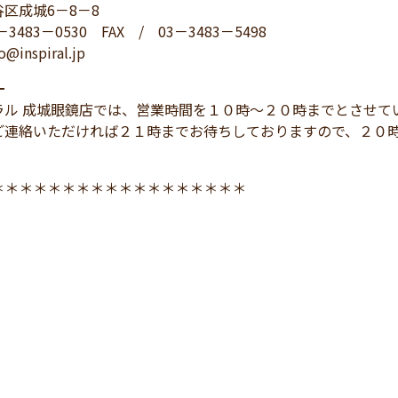
区成城6－8－8
－3483－0530 FAX / 03－3483－5498
@inspiral.jp
━
ラル 成城眼鏡店では、営業時間を１０時～２０時までとさせて
ご連絡いただければ２１時までお待ちしておりますので、２０
＊＊＊＊＊＊＊＊＊＊＊＊＊＊＊＊＊＊