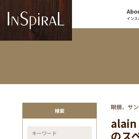
Abou
インス
眼鏡、サン
検索
ala
のス