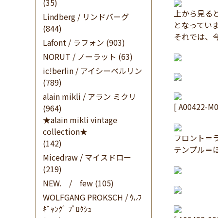
(35)
上から見る
Lindberg / リンドバーグ
となってい
(844)
それでは、
Lafont / ラフォン
(903)
NORUT / ノーラット
(63)
ic!berlin / アイシーベルリン
(789)
alain mikli / アラン ミクリ
[ A00422-
(964)
★alain mikli vintage
collection★
フロント＝
(142)
テンプル＝
Micedraw / マイスドロー
(219)
NEW. / few
(105)
WOLFGANG PROKSCH / ｳﾙﾌ
ｷﾞｬﾝｸﾞ ﾌﾟﾛｸｼｭ