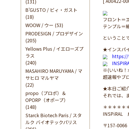
[ A00422-0
(131)
B’GUSTO / ビィ・ガスト
(18)
フロント＝
WOOW / ウー
(53)
テンプル＝
PRODESIGN / プロデザイン
ということで
(205)
Yellows Plus / イエローズプ
★インスパイ
ラス
https:/
(240)
INSPI
※(いいね
MASAHIRO MARUYAMA / マ
超速報やブ
サヒロ マルヤマ
(22)
★本日ご紹
propo（プロポ）＆
それでは、
OPORP（オポープ）
(148)
＊＊＊＊＊
INSPiRA
Starck Biotech Paris / スタ
ルク バイオテックパリス
〒157-0066