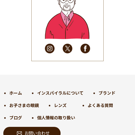
2025年7月
(37)
2025年6月
(48)
2025年5月
(41)
2025年4月
(32)
2025年3月
(31)
2025年2月
(28)
2025年1月
(34)
2024年12月
(35)
2024年11月
(30)
2024年10月
(31)
2024年9月
(30)
ホーム
インスパイラルについて
ブランド
2024年8月
(33)
お子さまの眼鏡
レンズ
よくある質問
2024年7月
(31)
2024年6月
(30)
ブログ
個人情報の取り扱い
2024年5月
(32)
お問い合わせ
2024年4月
(32)