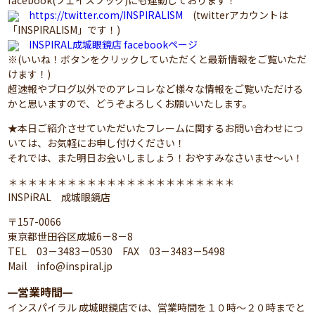
facebook(フェイスブック)にも連動しております！
https://twitter.com/INSPIRALISM
(twitterアカウントは
「INSPIRALISM」です！)
INSPIRAL成城眼鏡店 facebookページ
※(いいね！ボタンをクリックしていただくと最新情報をご覧いただ
けます！)
超速報やブログ以外でのアレコレなど様々な情報をご覧いただける
かと思いますので、どうぞよろしくお願いいたします。
★本日ご紹介させていただいたフレームに関するお問い合わせにつ
いては、お気軽にお申し付けください！
それでは、また明日お会いしましょう！おやすみなさいませ～い！
＊＊＊＊＊＊＊＊＊＊＊＊＊＊＊＊＊＊＊＊＊＊＊
INSPiRAL 成城眼鏡店
〒157-0066
東京都世田谷区成城6－8－8
TEL 03－3483－0530 FAX 03－3483－5498
Mail info@inspiral.jp
営業時間
━
━
インスパイラル 成城眼鏡店では、営業時間を１０時～２０時までと