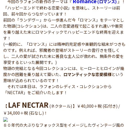
Romance
今回のラフォンの新作のテーマは『
(ロマンス)
』！
「ハッピーエンドで終わる恋愛小説」を意味し、ストーリーは前
回、前々回からつながっています！
前回の「ランデヴー
」から一歩進んだ今「ロマンス」をテーマとし
た物語(コレクション)は、二人の恋愛過程で起こるすれ違いや衝突
を乗り越えた末にロマンティックでハッピーエンドな終焉を迎えま
す！
(一般的に、「ロマンス」には精神的充足感や楽観的な結末がつきも
のです。例えれば、邪魔者の登場がストーリーの雲行きを怪しく
し、二人の愛が試された末に善良な主人公が救われ、無条件の愛を
享受するといった展開です。)
物語の完結となる今回コレクションには、ヒーローとヒロインが幾
度かの困難を乗り越えて築いた、
ロマンティックな恋愛模様
という
意味が込められているのです！
それでは本日は、ラフォンのレディス・コレクションから
「NECTAR」をご紹介いたします！
LAF NECTAR
【
(ネクタール) 】￥40,000＋税 (石付き) /
￥34,000＋税 (石なし)！
８０年代の大ぶりなフォックス型をイメージしたヴィンテージ風の