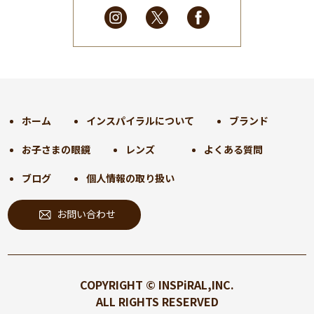
2025年2月
(28)
2025年1月
(34)
2024年12月
(35)
2024年11月
(30)
2024年10月
(31)
2024年9月
(30)
ホーム
インスパイラルについて
ブランド
2024年8月
(33)
お子さまの眼鏡
レンズ
よくある質問
2024年7月
(31)
2024年6月
(30)
ブログ
個人情報の取り扱い
2024年5月
(32)
お問い合わせ
2024年4月
(32)
2024年3月
(31)
2024年2月
(31)
2024年1月
(45)
COPYRIGHT © INSPiRAL,INC.
2023年12月
(31)
ALL RIGHTS RESERVED