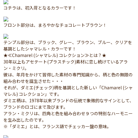
コチラは、初入荷となるカラーです！
フロント部分は、まろやかなチョコレートブラウン！
テンプル部分は、ブラック、グレー、ブラウン、ブルー、クリアを
基調としたシャマレル・カラーです！
★≪Chamarel (シャマレル) コレクション≫とは？★
30年以上もアセテート(プラスチック)素材に恋し続けているアラ
ン・ミクリ。
彼は、年月をかけて習得した素材の専門知識から、柄と色の無限の
組み合わせを誕生させた・・・
それが、ダミエ(チェック)柄を基調とした新しい「Chamarel (シャ
マレル) コレクション」です。
ダミエ柄は、1978年以来ブランドの伝統で象徴的なサインとして、
ブランドのロゴにまで及びます。
アラン・ミクリは、四角と色を組み合わせ９つの特別なハーモニー
を生み出したのです。
※「ダミエ」とは、フランス語でチェッカー盤の意味。