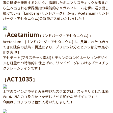
限の機能を発揮するという、徹底したミニマリスティックな考えか
ら生み出される世界屈指の機能的なメガネフレームを世に送り出し
続けている「Lindberg (リンドバーグ)」から、Acetanium (リンド
バーグ・アセタニウム)の新作が入荷いたしました！
Acetanium
『
(リンドバーグ・アセタニウム) 』
Acetanium (リンドバーグ・アセタニウム)は、長年にわたり培っ
てきた独自の技術・構造により、ブリッジ部分とヒンジ部分の最小
化を実現！
アセテート(プラスチック素材)とチタンのコンビネーションデザイ
ンを軽量かつ特徴的に仕上げた、リンドバーグにおけるプラスチッ
クフレームラインです！
ACT1035
【
】
上下のラインがやや丸みを帯びたスクエアは、スッキリとした印象
の中にほんのり柔らかさを感じさせる絶妙なデザインです！
今回は、コチラの２色が入荷いたしました！