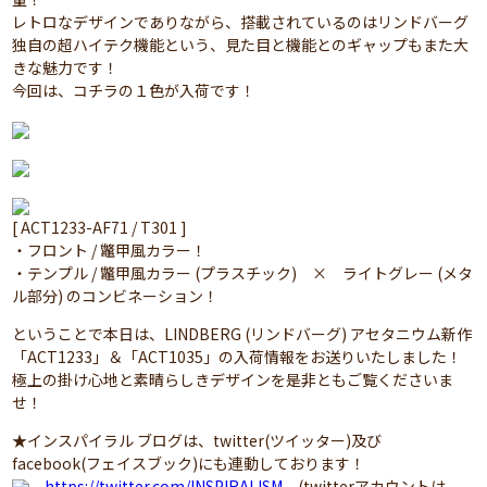
レトロなデザインでありながら、搭載されているのはリンドバーグ
独自の超ハイテク機能という、見た目と機能とのギャップもまた大
きな魅力です！
今回は、コチラの１色が入荷です！
[ ACT1233-AF71 / T301 ]
・フロント / 鼈甲風カラー！
・テンプル / 鼈甲風カラー (プラスチック) × ライトグレー (メタ
ル部分) のコンビネーション！
ということで本日は、LINDBERG (リンドバーグ) アセタニウム新作
「ACT1233」＆「ACT1035」の入荷情報をお送りいたしました！
極上の掛け心地と素晴らしきデザインを是非ともご覧くださいま
せ！
★インスパイラル ブログは、twitter(ツイッター)及び
facebook(フェイスブック)にも連動しております！
https://twitter.com/INSPIRALISM
(twitterアカウントは