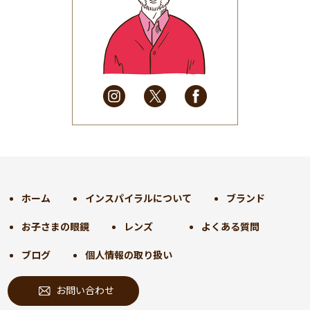
2025年6月
(48)
2025年5月
(41)
2025年4月
(32)
2025年3月
(31)
2025年2月
(28)
2025年1月
(34)
2024年12月
(35)
2024年11月
(30)
2024年10月
(31)
2024年9月
(30)
ホーム
インスパイラルについて
ブランド
2024年8月
(33)
お子さまの眼鏡
レンズ
よくある質問
2024年7月
(31)
2024年6月
(30)
ブログ
個人情報の取り扱い
2024年5月
(32)
お問い合わせ
2024年4月
(32)