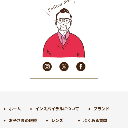
2025年9月
(30)
2025年8月
(31)
2025年7月
(37)
2025年6月
(48)
2025年5月
(41)
2025年4月
(32)
2025年3月
(31)
2025年2月
(28)
2025年1月
(34)
2024年12月
(35)
2024年11月
(30)
2024年10月
(31)
2024年9月
(30)
ホーム
インスパイラルについて
ブランド
2024年8月
(33)
お子さまの眼鏡
レンズ
よくある質問
2024年7月
(31)