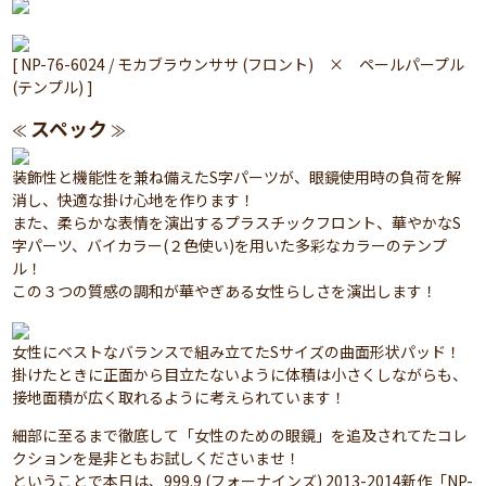
[ NP-76-6024 / モカブラウンササ (フロント) × ペールパープル
(テンプル) ]
スペック
≪
≫
装飾性と機能性を兼ね備えたS字パーツが、眼鏡使用時の負荷を解
消し、快適な掛け心地を作ります！
また、柔らかな表情を演出するプラスチックフロント、華やかなS
字パーツ、バイカラー(２色使い)を用いた多彩なカラーのテンプ
ル！
この３つの質感の調和が華やぎある女性らしさを演出します！
女性にベストなバランスで組み立てたSサイズの曲面形状パッド！
掛けたときに正面から目立たないように体積は小さくしながらも、
接地面積が広く取れるように考えられています！
細部に至るまで徹底して「女性のための眼鏡」を追及されてたコレ
クションを是非ともお試しくださいませ！
ということで本日は、999.9 (フォーナインズ) 2013-2014新作「NP-