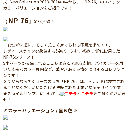
ズ) New Collection 2013-2014の中から、「NP-76」のスペック、
カラーバリエーションをご紹介です！
NP-76
【
】￥34,650！
「女性が快適に、そして美しく掛けられる眼鏡を求めて！」
レディースラインを象徴するS字パーツを、初めてNPに使用した
NP-75シリーズ！
S字パーツから生まれるここちよさと流麗な表情、バイカラーを用
いた多彩なカラー展開など、華やぎある表情を演出するコレクショ
ンです！
３型からなる同シリーズのうち「NP-76」は、トレンドに左右され
ることなくお使いいただける洗練された印象となるデザインです！
★スタイルサンプルについては
コチラ
と
コチラ
をご覧くださいま
せ！
カラーバリエーション / 全６色
≪
≫