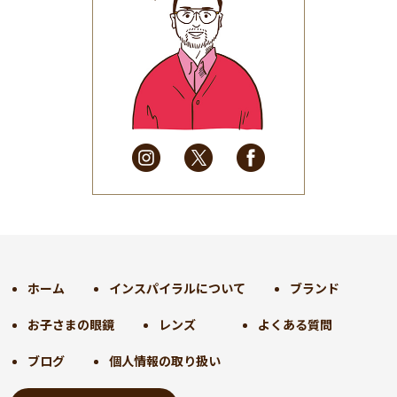
2025年7月
(37)
2025年6月
(48)
2025年5月
(41)
2025年4月
(32)
2025年3月
(31)
2025年2月
(28)
2025年1月
(34)
2024年12月
(35)
2024年11月
(30)
2024年10月
(31)
2024年9月
(30)
ホーム
インスパイラルについて
ブランド
2024年8月
(33)
お子さまの眼鏡
レンズ
よくある質問
2024年7月
(31)
2024年6月
(30)
ブログ
個人情報の取り扱い
2024年5月
(32)