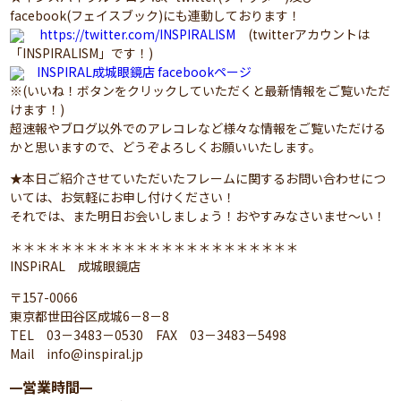
facebook(フェイスブック)にも連動しております！
https://twitter.com/INSPIRALISM
(twitterアカウントは
「INSPIRALISM」です！)
INSPIRAL成城眼鏡店 facebookページ
※(いいね！ボタンをクリックしていただくと最新情報をご覧いただ
けます！)
超速報やブログ以外でのアレコレなど様々な情報をご覧いただける
かと思いますので、どうぞよろしくお願いいたします。
★本日ご紹介させていただいたフレームに関するお問い合わせにつ
いては、お気軽にお申し付けください！
それでは、また明日お会いしましょう！おやすみなさいませ～い！
＊＊＊＊＊＊＊＊＊＊＊＊＊＊＊＊＊＊＊＊＊＊＊
INSPiRAL 成城眼鏡店
〒157-0066
東京都世田谷区成城6－8－8
TEL 03－3483－0530 FAX 03－3483－5498
Mail info@inspiral.jp
営業時間
━
━