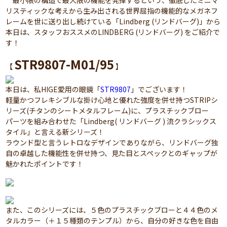
最小限の構造で最大限の機能を発揮するという、徹底したミニマ
リスティックな考えから生み出される世界屈指の機能的なメガネフ
レームを世に送り出し続けている「Lindberg (リンドバーグ)」から
本日は、スタッフおススメのLINDBERG (リンドバーグ) をご紹介で
す！
STR9807-M01/95
【
】
本日は、私HIGE愛用の眼鏡「
STR9807
」でございます！
軽量かつフレキシブルな掛け心地と優れた強度を併せ持つSTRIPシ
リーズ(チタンのシートメタルフレーム)に、プラスチックブロー
パーツを組み合わせた「Lindberg( リンドバーグ ) 流クラシックス
タイル」と言える新シリーズ！
ラウンド型と言うレトロなデザインでありながら、リンドバーグ独
自の卓越した機能性を併せ持つ、見た目とスペックとのギャップが
魅かれたポイントです！
また、このシリーズには、５色のプラスチックブローと４４色のメ
タルカラー（＋１５種類のテンプル）から、自分の好きな色を自由