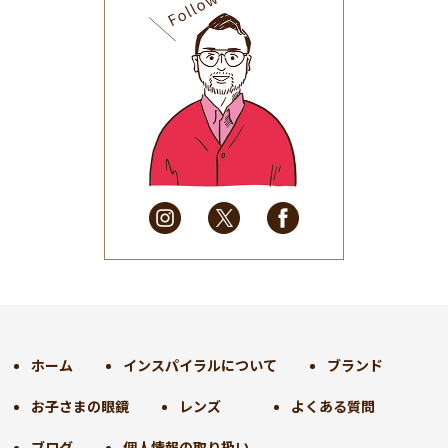
2025年9月
(30)
2025年8月
(31)
2025年7月
(37)
2025年6月
(48)
2025年5月
(41)
2025年4月
(32)
2025年3月
(31)
2025年2月
(28)
2025年1月
(34)
2024年12月
(35)
2024年11月
(30)
2024年10月
(31)
2024年9月
(30)
ホーム
インスパイラルについて
ブランド
2024年8月
(33)
お子さまの眼鏡
レンズ
よくある質問
2024年7月
(31)
2024年6月
(30)
ブログ
個人情報の取り扱い