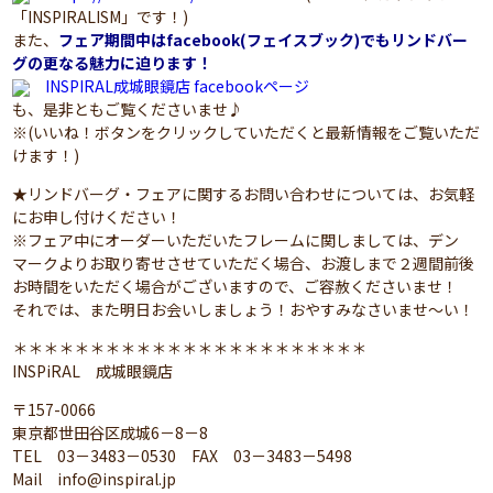
「INSPIRALISM」です！)
また、
フェア期間中はfacebook(フェイスブック)でもリンドバー
グの更なる魅力に迫ります！
INSPIRAL成城眼鏡店 facebookページ
も、是非ともご覧くださいませ♪
※(いいね！ボタンをクリックしていただくと最新情報をご覧いただ
けます！)
★リンドバーグ・フェアに関するお問い合わせについては、お気軽
にお申し付けください！
※フェア中にオーダーいただいたフレームに関しましては、デン
マークよりお取り寄せさせていただく場合、お渡しまで２週間前後
お時間をいただく場合がございますので、ご容赦くださいませ！
それでは、また明日お会いしましょう！おやすみなさいませ～い！
＊＊＊＊＊＊＊＊＊＊＊＊＊＊＊＊＊＊＊＊＊＊＊
INSPiRAL 成城眼鏡店
〒157-0066
東京都世田谷区成城6－8－8
TEL 03－3483－0530 FAX 03－3483－5498
Mail info@inspiral.jp