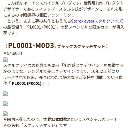
こんばんは インスパイラル ブログです。世界屈指のプロダクト
デザイナーであるフィリップ・スタルク氏がデザインし、それを形
にするのは眼鏡界の巨匠アラン・ミクリ！
という、まさに夢の共作とも言える
Starck eyes(スタルクアイズ)
の最高傑作「PL0001 (P0001)」の超スペシャルな限定カラーが再入
荷です！
PL0001-M0D3
【
/
ブラックスクラッチマット
】
￥54,600！
スタルク アイズの理念でもある「削ぎ落とすデザイン」を象徴する
かのような、シンプルで美しきデザインにより、10年以上前にリ
リースされて以来、長きにわたり絶大なるご支持を頂戴している傑
作『
』！
PL0001 (P0001)
今回再入荷したのは、
世界250本限定
というスペシャルカラー！
その名も「スクラッチマット」です！