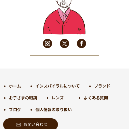
2025年7月
(37)
2025年6月
(48)
2025年5月
(41)
2025年4月
(32)
2025年3月
(31)
2025年2月
(28)
2025年1月
(34)
2024年12月
(35)
2024年11月
(30)
2024年10月
(31)
2024年9月
(30)
ホーム
インスパイラルについて
ブランド
2024年8月
(33)
お子さまの眼鏡
レンズ
よくある質問
2024年7月
(31)
2024年6月
(30)
ブログ
個人情報の取り扱い
2024年5月
(32)
お問い合わせ
2024年4月
(32)