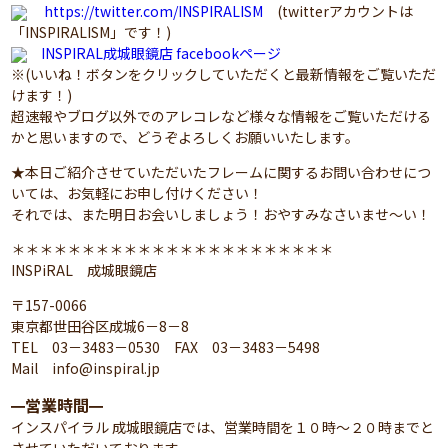
https://twitter.com/INSPIRALISM
(twitterアカウントは
「INSPIRALISM」です！)
INSPIRAL成城眼鏡店 facebookページ
※(いいね！ボタンをクリックしていただくと最新情報をご覧いただ
けます！)
超速報やブログ以外でのアレコレなど様々な情報をご覧いただける
かと思いますので、どうぞよろしくお願いいたします。
★本日ご紹介させていただいたフレームに関するお問い合わせにつ
いては、お気軽にお申し付けください！
それでは、また明日お会いしましょう！おやすみなさいませ～い！
＊＊＊＊＊＊＊＊＊＊＊＊＊＊＊＊＊＊＊＊＊＊＊
INSPiRAL 成城眼鏡店
〒157-0066
東京都世田谷区成城6－8－8
TEL 03－3483－0530 FAX 03－3483－5498
Mail info@inspiral.jp
営業時間
━
━
インスパイラル 成城眼鏡店では、営業時間を１０時～２０時までと