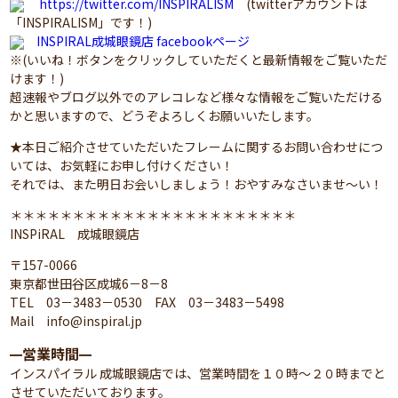
https://twitter.com/INSPIRALISM
(twitterアカウントは
「INSPIRALISM」です！)
INSPIRAL成城眼鏡店 facebookページ
※(いいね！ボタンをクリックしていただくと最新情報をご覧いただ
けます！)
超速報やブログ以外でのアレコレなど様々な情報をご覧いただける
かと思いますので、どうぞよろしくお願いいたします。
★本日ご紹介させていただいたフレームに関するお問い合わせにつ
いては、お気軽にお申し付けください！
それでは、また明日お会いしましょう！おやすみなさいませ～い！
＊＊＊＊＊＊＊＊＊＊＊＊＊＊＊＊＊＊＊＊＊＊＊
INSPiRAL 成城眼鏡店
〒157-0066
東京都世田谷区成城6－8－8
TEL 03－3483－0530 FAX 03－3483－5498
Mail info@inspiral.jp
営業時間
━
━
インスパイラル 成城眼鏡店では、営業時間を１０時～２０時までと
させていただいております。