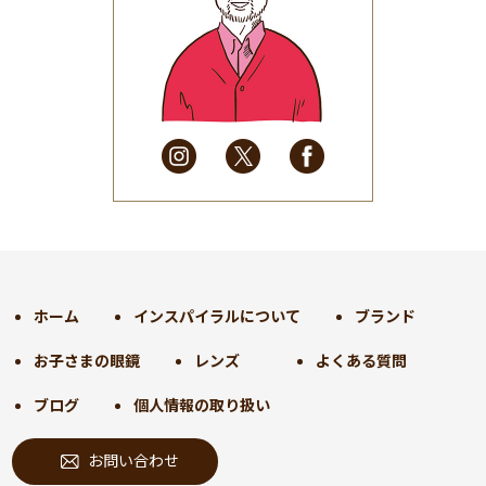
2025年6月
(48)
2025年5月
(41)
2025年4月
(32)
2025年3月
(31)
2025年2月
(28)
2025年1月
(34)
2024年12月
(35)
2024年11月
(30)
2024年10月
(31)
2024年9月
(30)
ホーム
インスパイラルについて
ブランド
2024年8月
(33)
お子さまの眼鏡
レンズ
よくある質問
2024年7月
(31)
2024年6月
(30)
ブログ
個人情報の取り扱い
2024年5月
(32)
お問い合わせ
2024年4月
(32)