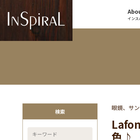
Abou
インス
眼鏡、サン
検索
Lafo
色♪