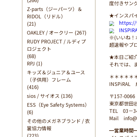
(266)
度付きサン
Z-parts（ジーパーツ）＆
★インスパイ
RIDOL（リドル）
https:/
(21)
INSPI
OAKLEY / オークリー
(267)
※(いいね
RUDY PROJECT / ルディプ
超速報やブ
ロジェクト
(68)
★本日ご紹
RPJ
(1)
それでは、
キッズ＆ジュニア＆ユース
＊＊＊＊＊
（子供用）フレーム
INSPiRA
(416)
sios / サイオス
(136)
〒157-0066
東京都世田谷
ESS（Eye Safety Systems）
TEL 03－3
(6)
Mail info@
その他のメガネブランド / 衣
裳協力情報
━
営業時間
(223)