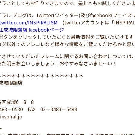
グラスとしてもお作りできますので、是非ともお試しください
ラル ブログは、twitter(ツイッター)及びfacebook(フェ
/twitter.com/INSPIRALISM
(twitterアカウントは「INSPIRA
RAL成城眼鏡店 facebookページ
！ボタンをクリックしていただくと最新情報をご覧いただけます
ログ以外でのアレコレなど様々な情報をご覧いただけるかと思
介させていただいたフレームに関するお問い合わせについては
また明日お会いしましょう！おやすみなさいませ～い！
＊＊＊＊＊＊＊＊＊＊＊＊＊＊＊＊＊＊
L 成城眼鏡店
区成城6－8－8
483－0530 FAX 03－3483－5498
inspiral.jp
━