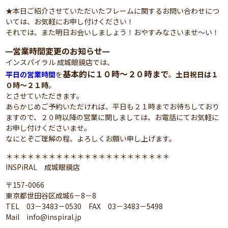
★本日ご紹介させていただいたフレームに関するお問い合わせにつ
いては、お気軽にお申し付けください！
それでは、また明日お会いしましょう！おやすみなさいませ～い！
営業時間変更のお知らせ
━
━
インスパイラル 成城眼鏡店では、
基本的に１０時～２０時まで
平日の営業時間
を
。
土日祝日は１
０時～２１時
。
とさせていただきます。
あらかじめご予約いただければ、平日も２１時までお待ちしており
ますので、２０時以降の営業に関しましては、お電話にてお気軽に
お申し付けくださいませ。
なにとぞご理解の程、よろしくお願い申し上げます。
＊＊＊＊＊＊＊＊＊＊＊＊＊＊＊＊＊＊＊＊＊＊＊
INSPiRAL 成城眼鏡店
〒157-0066
東京都世田谷区成城6－8－8
TEL 03－3483－0530 FAX 03－3483－5498
Mail info@inspiral.jp