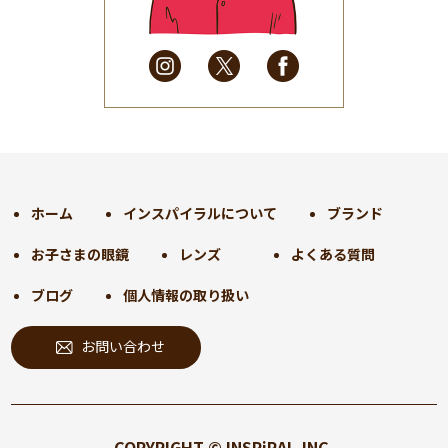
2025年4月
(32)
2025年3月
(31)
2025年2月
(28)
2025年1月
(34)
2024年12月
(35)
2024年11月
(30)
2024年10月
(31)
2024年9月
(30)
ホーム
インスパイラルについて
ブランド
2024年8月
(33)
お子さまの眼鏡
レンズ
よくある質問
2024年7月
(31)
2024年6月
(30)
ブログ
個人情報の取り扱い
2024年5月
(32)
お問い合わせ
2024年4月
(32)
2024年3月
(31)
2024年2月
(31)
2024年1月
(45)
COPYRIGHT © INSPiRAL,INC.