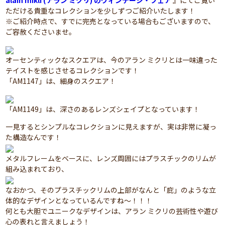
alain mikli (アラン ミクリ) のヴィンテージ・フェア
』にてご覧い
ただける貴重なコレクションを少しずつご紹介いたします！
※ご紹介時点で、すでに完売となっている場合もございますので、
ご容赦くださいませ。
オーセンティックなスクエアは、今のアラン ミクリとは一味違った
テイストを感じさせるコレクションです！
「AM1147」は、細身のスクエア！
「AM1149」は、深さのあるレンズシェイプとなっています！
一見するとシンプルなコレクションに見えますが、実は非常に凝っ
た構造なんです！
メタルフレームをベースに、レンズ周囲にはプラスチックのリムが
組み込まれており、
なおかつ、そのプラスチックリムの上部がなんと「庇」のような立
体的なデザインとなっているんですね～！！！
何とも大胆でユニークなデザインは、アラン ミクリの芸術性や遊び
心の表れと言えましょう！