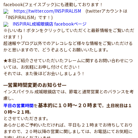
facebook(フェイスブック)にも連動しております！
https://twitter.com/INSPIRALISM
(twitterアカウントは
「INSPIRALISM」です！)
INSPIRAL成城眼鏡店 facebookページ
※(いいね！ボタンをクリックしていただくと最新情報をご覧いただ
けます！)
超速報やブログ以外でのアレコレなど様々な情報をご覧いただける
かと思いますので、どうぞよろしくお願いいたします。
★本日ご紹介させていただいたフレームに関するお問い合わせにつ
いては、お気軽にお申し付けください！
それでは、また後ほどお会いしましょう！
営業時間変更のお知らせ
━
━
インスパイラル 成城眼鏡店では、節電と通常営業とのバランスを考
慮し、
基本的に１０時～２０時まで
平日の営業時間
を
。
土日祝日は１
０時～２１時
。
とさせていただきます。
あらかじめご予約いただければ、平日も２１時までお待ちしており
ますので、２０時以降の営業に関しましては、お電話にてお気軽に
お申し付けくださいませ。