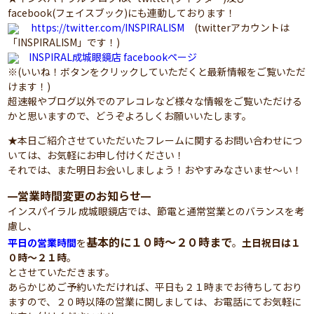
facebook(フェイスブック)にも連動しております！
https://twitter.com/INSPIRALISM
(twitterアカウントは
「INSPIRALISM」です！)
INSPIRAL成城眼鏡店 facebookページ
※(いいね！ボタンをクリックしていただくと最新情報をご覧いただ
けます！)
超速報やブログ以外でのアレコレなど様々な情報をご覧いただける
かと思いますので、どうぞよろしくお願いいたします。
★本日ご紹介させていただいたフレームに関するお問い合わせにつ
いては、お気軽にお申し付けください！
それでは、また明日お会いしましょう！おやすみなさいませ～い！
営業時間変更のお知らせ
━
━
インスパイラル 成城眼鏡店では、節電と通常営業とのバランスを考
慮し、
基本的に１０時～２０時まで
平日の営業時間
を
。
土日祝日は１
０時～２１時
。
とさせていただきます。
あらかじめご予約いただければ、平日も２１時までお待ちしており
ますので、２０時以降の営業に関しましては、お電話にてお気軽に