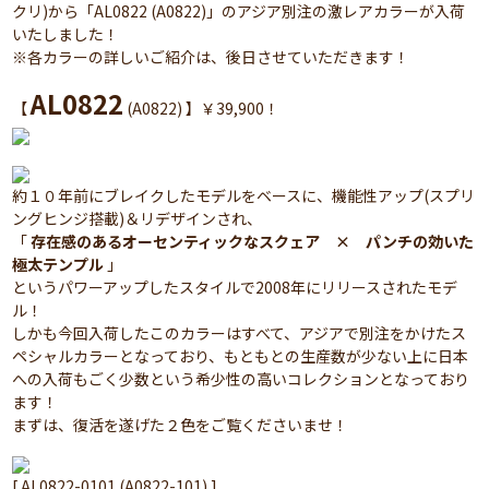
クリ)から「AL0822 (A0822)」のアジア別注の激レアカラーが入荷
いたしました！
※各カラーの詳しいご紹介は、後日させていただきます！
AL0822
【
(A0822) 】￥39,900！
約１０年前にブレイクしたモデルをベースに、機能性アップ(スプリ
ングヒンジ搭載)＆リデザインされ、
「
存在感のあるオーセンティックなスクェア × パンチの効いた
極太テンプル
」
というパワーアップしたスタイルで2008年にリリースされたモデ
ル！
しかも今回入荷したこのカラーはすべて、アジアで別注をかけたス
ペシャルカラーとなっており、もともとの生産数が少ない上に日本
への入荷もごく少数という希少性の高いコレクションとなっており
ます！
まずは、復活を遂げた２色をご覧くださいませ！
[ AL0822-0101 (A0822-101) ]