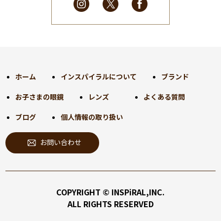
2025年2月
(28)
2025年1月
(34)
2024年12月
(35)
2024年11月
(30)
2024年10月
(31)
2024年9月
(30)
ホーム
インスパイラルについて
ブランド
2024年8月
(33)
お子さまの眼鏡
レンズ
よくある質問
2024年7月
(31)
2024年6月
(30)
ブログ
個人情報の取り扱い
2024年5月
(32)
お問い合わせ
2024年4月
(32)
2024年3月
(31)
2024年2月
(31)
2024年1月
(45)
COPYRIGHT © INSPiRAL,INC.
2023年12月
(31)
ALL RIGHTS RESERVED
2023年11月
(32)