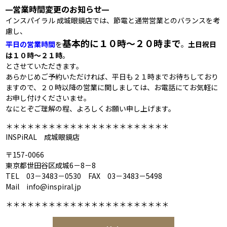
営業時間変更のお知らせ
━
━
インスパイラル 成城眼鏡店では、節電と通常営業とのバランスを考
慮し、
基本的に１０時～２０時まで
平日の営業時間
を
。
土日祝日
は１０時～２１時
。
とさせていただきます。
あらかじめご予約いただければ、平日も２１時までお待ちしており
ますので、２０時以降の営業に関しましては、お電話にてお気軽に
お申し付けくださいませ。
なにとぞご理解の程、よろしくお願い申し上げます。
＊＊＊＊＊＊＊＊＊＊＊＊＊＊＊＊＊＊＊＊＊＊＊
INSPiRAL 成城眼鏡店
〒157-0066
東京都世田谷区成城6－8－8
TEL 03－3483－0530 FAX 03－3483－5498
Mail info@inspiral.jp
＊＊＊＊＊＊＊＊＊＊＊＊＊＊＊＊＊＊＊＊＊＊＊