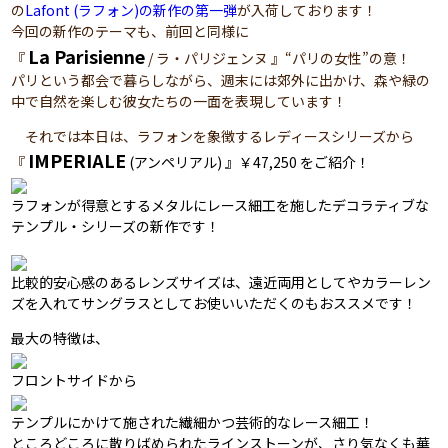
の
Lafont (ラフォン)の新作の第一弾
が入荷しております！
今回の新作のテーマも、前回と同様に
La Parisienne
『
/ ラ・パリジェンヌ 』“パリの女性”の意！
パリという都会で暮らしながら、週末には郊外に出かけ、森や緑の
中で自然を楽しむ彼女たちの一面を表現しています！
それでは本日は、ラフォンを象徴するレディースシリーズから
IMPERIALE
『
(アンペリアル) 』￥47,250 をご紹介！
ラフォンが得意とするメタルにレース細工を施したデコラティブな
テンプル・シリーズの新作です！
比較的安心感のあるレンズサイズは、遠近両用としてやカラーレン
ズを入れてサングラスとしてお使いいただくのもおススメです！
最大の特徴は、
フロントサイドから
テンプルにかけて施された繊細かつ芸術的なレース細工！
ところどころに散りばめられたラインストーンが、さり気なくも華